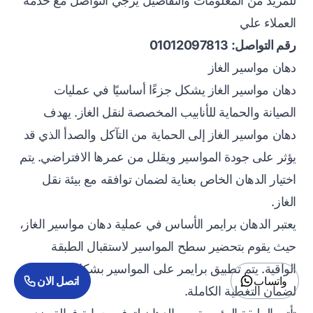
للمزيد من المعلومات والتفاصيل يرجي التواصل مع خدمة
العملاء علي
رقم التواصل:
01012097813
دهان مواسير الغاز
دهان مواسير الغاز يشكل جزءًا أساسيًا في عمليات
الصيانة والحماية للأنابيب المخصصة لنقل الغاز. يهدف
دهان مواسير الغاز إلى الحماية من التآكل والصدأ الذي قد
يؤثر على جودة المواسير ويقلل من عمرها الافتراضي. يتم
اختيار الدهان الخاص بعناية لضمان توافقه مع بيئة نقل
الغاز.
يعتبر الدهان برايمر الأساس في عملية دهان مواسير الغاز،
حيث يقوم بتحضير سطح المواسير لاستقبال الطبقة
الواقية. يتم تطبيق برايمر على المواسير بشكل متساوٍ
واتساب
اتصل الان
لضمان التغطية الكاملة.